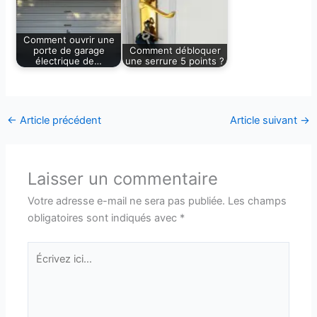
Comment ouvrir une
porte de garage
Comment débloquer
électrique de…
une serrure 5 points ?
←
Article précédent
Article suivant
→
Laisser un commentaire
Votre adresse e-mail ne sera pas publiée.
Les champs
obligatoires sont indiqués avec
*
Écrivez
ici…