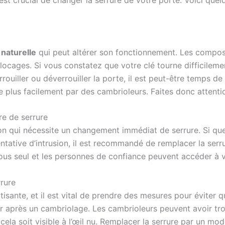
l est crucial de changer la serrure de votre porte. Voici que
naturelle
qui peut altérer son fonctionnement. Les composa
locages. Si vous constatez que votre clé tourne difficilemen
ouiller ou déverrouiller la porte, il est peut-être temps de
ée plus facilement par des cambrioleurs. Faites donc attenti
re de serrure
ion qui nécessite un changement immédiat de serrure. Si que
entative d’intrusion, il est recommandé de remplacer la ser
us seul et les personnes de confiance peuvent accéder à v
rrure
sante, et il est vital de prendre des mesures pour éviter qu
nger après un cambriolage. Les cambrioleurs peuvent avoir 
 cela soit visible à l’œil nu. Remplacer la serrure par un mo