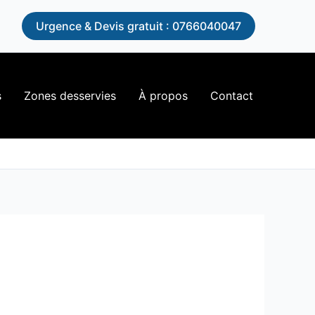
n
Urgence & Devis gratuit : 0766040047
s
Zones desservies
À propos
Contact