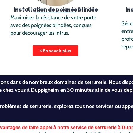
Installation de poignée blindée
In
Maximisez la résistance de votre porte
Sécur
avec des poignées blindées, conçues
entre
pour décourager les intrus.
profe
répar
En savoir plus
enons dans de nombreux domaines de serrurerie. Nous dis
e chez vous à Duppigheim en 30 minutes afin de vous dép
problèmes de serrurerie, explorez tous nos services ou appe
vantages de faire appel à notre service de serrurerie à Du