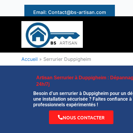
Aller
au
Email: Contact@bs-artisan.com
contenu
Accueil
»
Serrurier Duppigheim
Artisan Serrurier à Duppigheim : Dépannage
24h/7j
Besoin d’un serrurier à Duppigheim pour un d
une installation sécurisée ? Faites confiance à
professionnels expérimentés !
NOUS CONTACTER