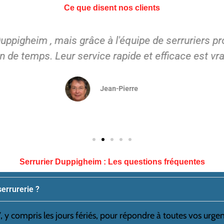
Ce que disent nos clients
ur installer une nouvelle serrure sur ma porte d'entr
il le fonctionnement de la nouvelle serrure. Je me
moi.
Marie
Serrurier Duppigheim : Les questions fréquentes
serrurerie ?
 y compris les jours fériés, pour répondre à toutes vos urgen