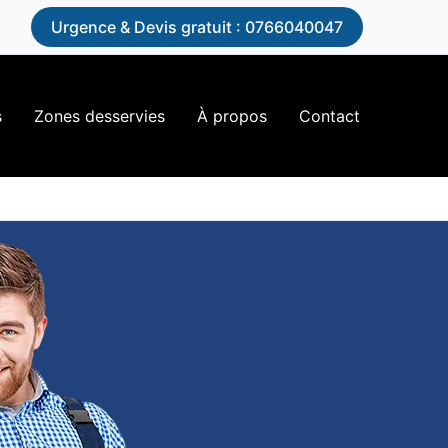
n
Urgence & Devis gratuit : 0766040047
s
Zones desservies
À propos
Contact