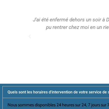
tisan, j'ai
J'ai fait appel à Bs artisan po
nt !"
travail et m'a expliqué en déta
Quels sont les horaires d'intervention de votre service de 
Nous sommes disponibles 24 heures sur 24, 7 jours sur 7,