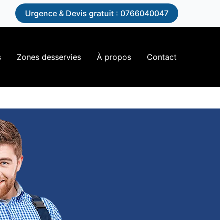
n
Urgence & Devis gratuit : 0766040047
s
Zones desservies
À propos
Contact