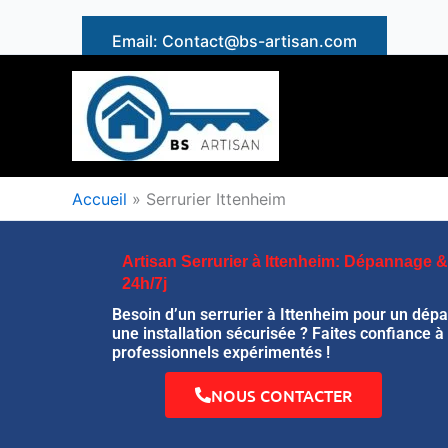
Aller
au
Email: Contact@bs-artisan.com
contenu
Accueil
»
Serrurier Ittenheim
Artisan Serrurier à Ittenheim: Dépannage & 
24h/7j
Besoin d’un serrurier à Ittenheim pour un dép
une installation sécurisée ? Faites confiance à
professionnels expérimentés !
NOUS CONTACTER