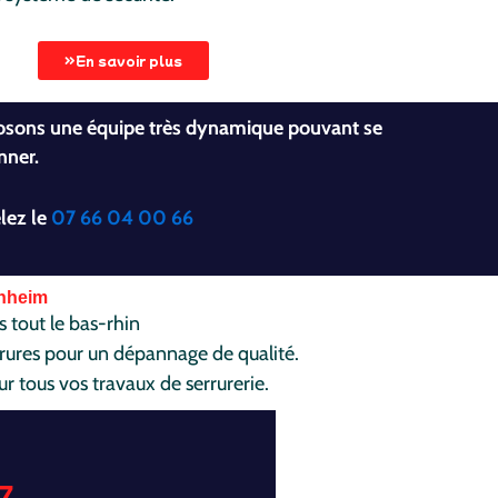
En savoir plus
posons une équipe très dynamique pouvant se
nner.
lez le
07 66 04 00 66
enheim
s tout le bas-rhin
rrures pour un dépannage de qualité.
ur tous vos travaux de serrurerie.
7