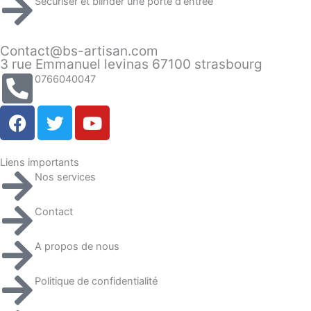
Sécuriser et blinder une porte d'entrée
Contact@bs-artisan.com
3 rue Emmanuel levinas 67100 strasbourg
0766040047
F
T
Y
a
w
o
c
i
u
e
t
t
Liens importants
Nos services
b
t
u
o
e
b
Contact
o
r
e
k
A propos de nous
Politique de confidentialité