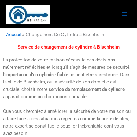
Aller
au
contenu
Accueil
»
Changement De Cylindre à Bischheim
Service de changement de cylindre à Bischheim
La protection de votre maison nécessite des décisions
mûrement réfléchies et lorsqu’il s’agit de mesures de sécurité,
l’importance d’un cylindre fiable
ne peut être surestimée. Dans
la ville de Bischheim, où la sécurité de son domicile est
cruciale, choisir notre
service de remplacement de cylindre
apparaît comme un choix incontournable.
Que vous cherchiez à améliorer la sécurité de votre maison ou
à faire face à des situations urgentes
comme la perte de clés
,
notre expertise constitue le bouclier inébranlable dont vous
avez besoin.