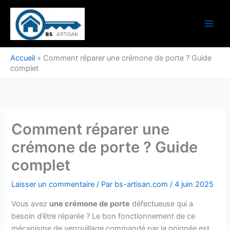
Aller
au
contenu
Accueil
»
Comment réparer une crémone de porte ? Guide
complet
Comment réparer une
crémone de porte ? Guide
complet
Laisser un commentaire
/ Par
bs-artisan.com
/
4 juin 2025
Vous avez
une crémone de porte
défectueuse qui a
besoin d’être réparée ? Le bon fonctionnement de ce
mécanisme de verrouillage commandé par la poignée est