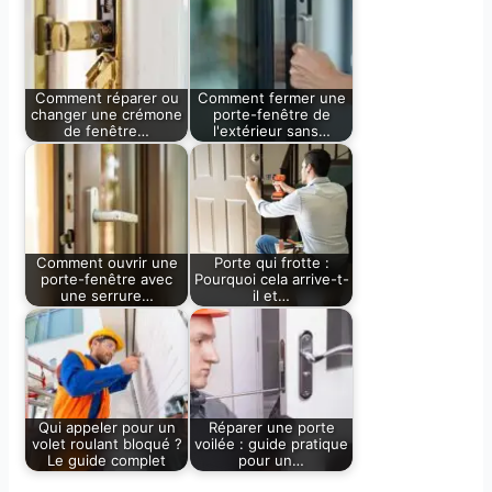
Comment réparer ou
Comment fermer une
changer une crémone
porte-fenêtre de
de fenêtre…
l'extérieur sans…
Comment ouvrir une
Porte qui frotte :
porte-fenêtre avec
Pourquoi cela arrive-t-
une serrure…
il et…
Qui appeler pour un
Réparer une porte
volet roulant bloqué ?
voilée : guide pratique
Le guide complet
pour un…