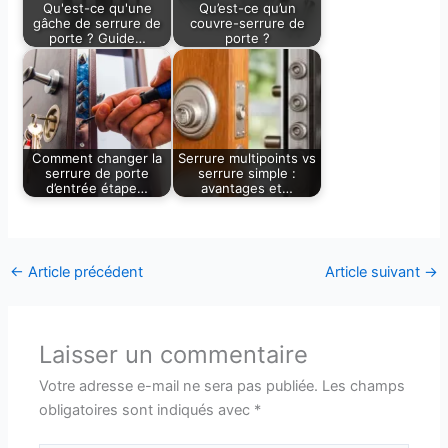
Qu'est-ce qu'une
Qu’est-ce qu’un
gâche de serrure de
couvre-serrure de
porte ? Guide…
porte ?
Comment changer la
Serrure multipoints vs
serrure de porte
serrure simple :
d’entrée étape…
avantages et…
←
Article précédent
Article suivant
→
Laisser un commentaire
Votre adresse e-mail ne sera pas publiée.
Les champs
obligatoires sont indiqués avec
*