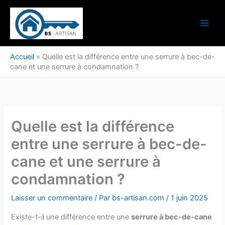
Aller
au
contenu
Accueil
»
Quelle est la différence entre une serrure à bec-de-
cane et une serrure à condamnation ?
Quelle est la différence
entre une serrure à bec-de-
cane et une serrure à
condamnation ?
Laisser un commentaire
/ Par
bs-artisan.com
/
1 juin 2025
Existe-t-il une différence entre une
serrure à bec-de-cane