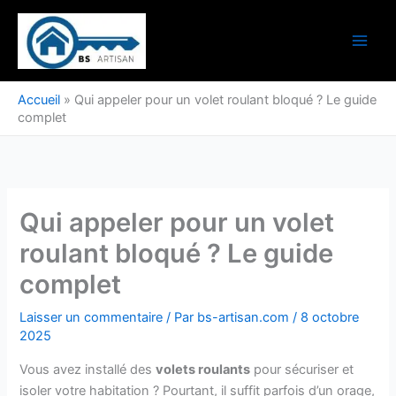
Aller
au
contenu
Accueil
»
Qui appeler pour un volet roulant bloqué ? Le guide
complet
Qui appeler pour un volet
roulant bloqué ? Le guide
complet
Laisser un commentaire
/ Par
bs-artisan.com
/
8 octobre
2025
Vous avez installé des
volets roulants
pour sécuriser et
isoler votre habitation ? Pourtant, il suffit parfois d’un orage,