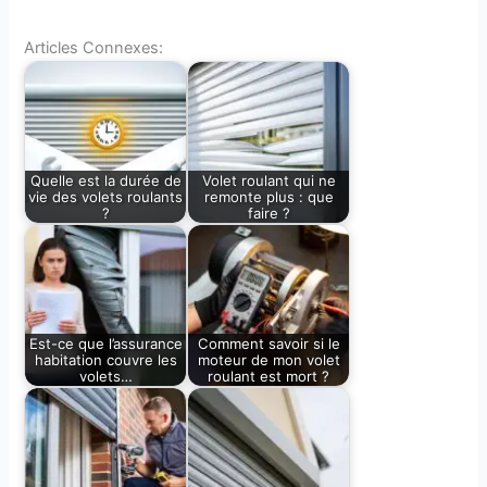
Articles Connexes:
Quelle est la durée de
Volet roulant qui ne
vie des volets roulants
remonte plus : que
?
faire ?
Est-ce que l’assurance
Comment savoir si le
habitation couvre les
moteur de mon volet
volets…
roulant est mort ?