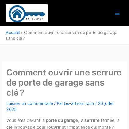
Aller
au
contenu
Accueil
»
Comment ouvrir une serrure de porte de garage
sans clé ?
Comment ouvrir une serrure
de porte de garage sans
clé ?
Laisser un commentaire
/ Par
bs-artisan.com
/
23 juillet
2025
Vous êtes devant la
porte du garage
, la
serrure
fermée, la
clé
introuvable pour l’
ouvrir
et l’impatience qui monte ?