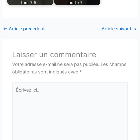
tour ? 5…
porte ?…
←
Article précédent
Article suivant
→
Laisser un commentaire
Votre adresse e-mail ne sera pas publiée.
Les champs
obligatoires sont indiqués avec
*
Écrivez
ici…