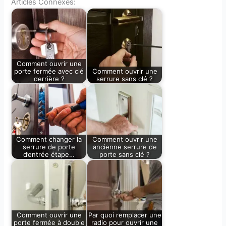
Articles Connexes:
Comment ouvrir une
porte fermée avec clé
Comment ouvrir une
derrière ?
serrure sans clé ?
Comment changer la
Comment ouvrir une
serrure de porte
ancienne serrure de
d’entrée étape…
porte sans clé ?
Comment ouvrir une
Par quoi remplacer une
porte fermée à double
radio pour ouvrir une