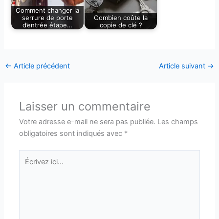
Comment changer la
serrure de porte
Combien coûte la
d’entrée étape…
copie de clé ?
←
Article précédent
Article suivant
→
Laisser un commentaire
Votre adresse e-mail ne sera pas publiée.
Les champs
obligatoires sont indiqués avec
*
Écrivez
ici…