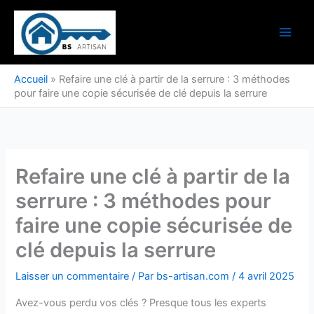
Aller
au
contenu
Accueil
»
Refaire une clé à partir de la serrure : 3 méthodes
pour faire une copie sécurisée de clé depuis la serrure
Refaire une clé à partir de la
serrure : 3 méthodes pour
faire une copie sécurisée de
clé depuis la serrure
Laisser un commentaire
/ Par
bs-artisan.com
/
4 avril 2025
Avez-vous perdu vos clés ? Presque tous les experts