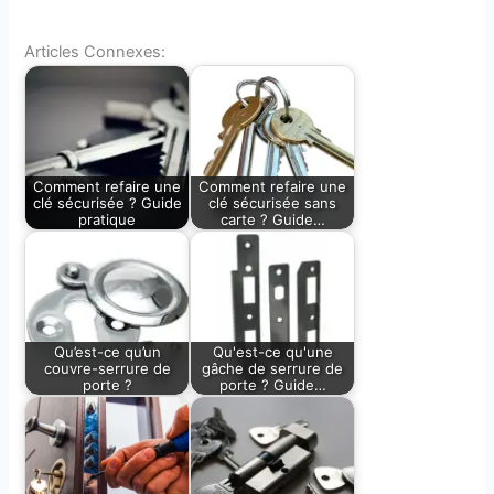
Articles Connexes:
Comment refaire une
Comment refaire une
clé sécurisée ? Guide
clé sécurisée sans
pratique
carte ? Guide…
Qu’est-ce qu’un
Qu'est-ce qu'une
couvre-serrure de
gâche de serrure de
porte ?
porte ? Guide…