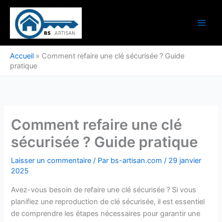
Aller
au
contenu
Accueil
»
Comment refaire une clé sécurisée ? Guide
pratique
Comment refaire une clé
sécurisée ? Guide pratique
Laisser un commentaire
/ Par
bs-artisan.com
/
29 janvier
2025
Avez-vous besoin de refaire une clé sécurisée ? Si vous
planifiez une reproduction de clé sécurisée, il est essentiel
de comprendre les étapes nécessaires pour garantir une