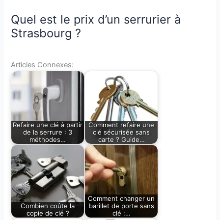
Quel est le prix d’un serrurier à
Strasbourg ?
Articles Connexes:
Refaire une clé à partir
Comment refaire une
de la serrure : 3
clé sécurisée sans
méthodes…
carte ? Guide…
Comment changer un
Combien coûte la
barillet de porte sans
copie de clé ?
clé :…