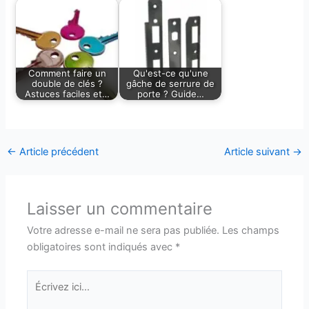
Comment faire un
Qu'est-ce qu'une
double de clés ?
gâche de serrure de
Astuces faciles et…
porte ? Guide…
←
Article précédent
Article suivant
→
Laisser un commentaire
Votre adresse e-mail ne sera pas publiée.
Les champs
obligatoires sont indiqués avec
*
Écrivez
ici…