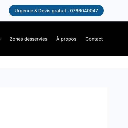
n
Urgence & Devis gratuit : 0766040047
s
Zones desservies
À propos
Contact