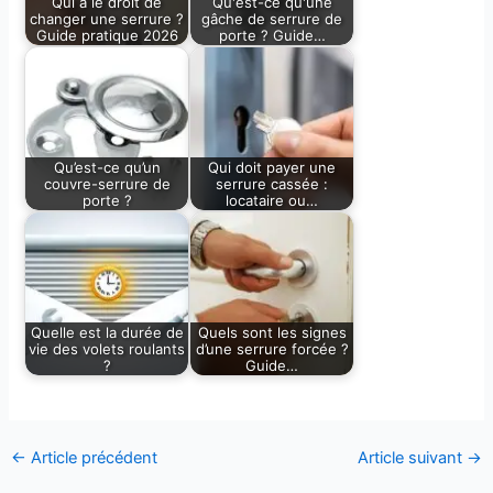
Qui a le droit de
Qu'est-ce qu'une
changer une serrure ?
gâche de serrure de
Guide pratique 2026
porte ? Guide…
Qu’est-ce qu’un
Qui doit payer une
couvre-serrure de
serrure cassée :
porte ?
locataire ou…
Quelle est la durée de
Quels sont les signes
vie des volets roulants
d’une serrure forcée ?
?
Guide…
←
Article précédent
Article suivant
→