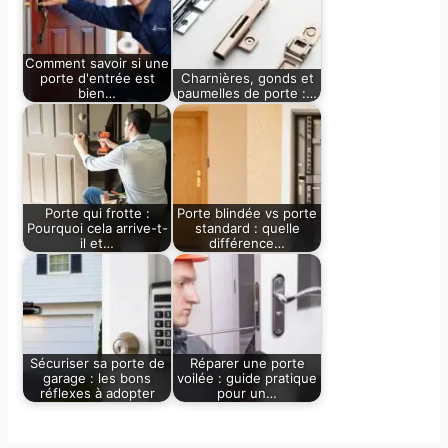
Comment savoir si une
porte d'entrée est
Charnières, gonds et
bien…
paumelles de porte :…
Porte qui frotte :
Porte blindée vs porte
Pourquoi cela arrive-t-
standard : quelle
il et…
différence…
Sécuriser sa porte de
Réparer une porte
garage : les bons
voilée : guide pratique
réflexes à adopter
pour un…