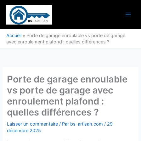
Aller
au
contenu
Accueil
»
Porte de garage enroulable vs porte de garage
avec enroulement plafond : quelles différences ?
Porte de garage enroulable
vs porte de garage avec
enroulement plafond :
quelles différences ?
Laisser un commentaire
/ Par
bs-artisan.com
/
29
décembre 2025