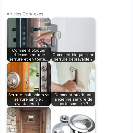
Articles Connexes:
Comment bloquer
efficacement une
Comment bloquer une
serrure et en toute…
serrure débrayable ?
Serrure multipoints vs
Comment ouvrir une
serrure simple :
ancienne serrure de
avantages et…
porte sans clé ?