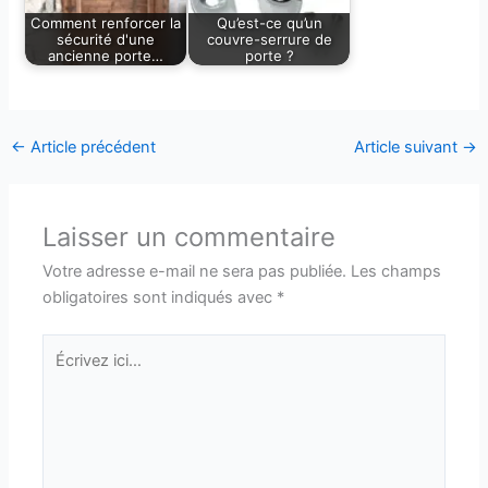
Comment renforcer la
Qu’est-ce qu’un
sécurité d'une
couvre-serrure de
ancienne porte…
porte ?
←
Article précédent
Article suivant
→
Laisser un commentaire
Votre adresse e-mail ne sera pas publiée.
Les champs
obligatoires sont indiqués avec
*
Écrivez
ici…