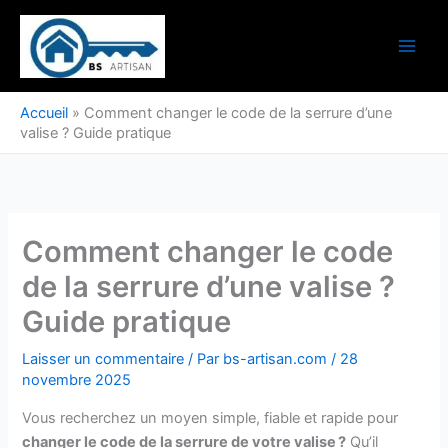
Aller
au
contenu
Accueil
»
Comment changer le code de la serrure d’une
valise ? Guide pratique
Comment changer le code
de la serrure d’une valise ?
Guide pratique
Laisser un commentaire
/ Par
bs-artisan.com
/
28
novembre 2025
Vous recherchez un moyen simple, fiable et rapide pour
changer le code de la serrure de votre valise ?
Qu’il