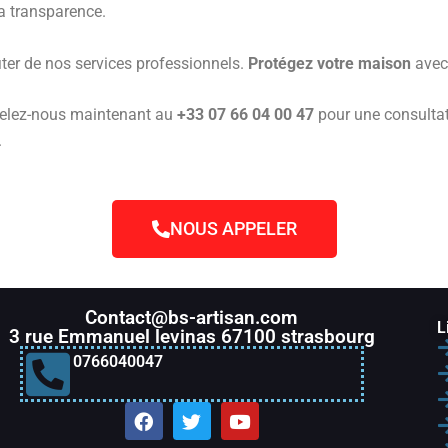
 la transparence.
ter de nos services professionnels.
Protégez votre maison
avec 
pelez-nous maintenant au
+33 07 66 04 00 47
pour une consulta
.
NOUS APPELER
Contact@bs-artisan.com
L
3 rue Emmanuel levinas 67100 strasbourg
0766040047
F
T
Y
a
w
o