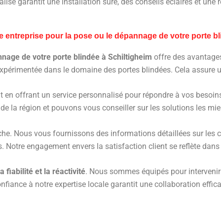
lisé garantit une installation sûre, des conseils éclairés et une r
e entreprise pour la pose ou le dépannage de votre porte bl
nnage de votre porte blindée à Schiltigheim
offre des avantages
 expérimentée dans le domaine des portes blindées. Cela assure u
nt en offrant un service personnalisé pour répondre à vos besoin
 de la région et pouvons vous conseiller sur les solutions les m
che. Nous vous fournissons des informations détaillées sur les co
. Notre engagement envers la satisfaction client se reflète dans 
 fiabilité et la réactivité
. Nous sommes équipés pour intervenir ra
fiance à notre expertise locale garantit une collaboration effica