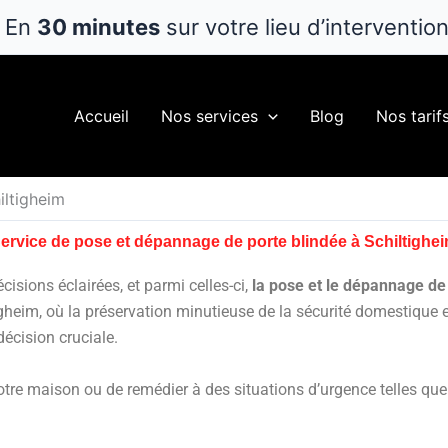
En
30 minutes
sur votre lieu d’interventio
Accueil
Nos services
Blog
Nos tarif
iltigheim
ervice de pose et dépannage de porte blindée à Schiltighe
cisions éclairées, et parmi celles-ci,
la pose et le dépannage de
tigheim, où la préservation minutieuse de la sécurité domestique e
écision cruciale.
tre maison ou de remédier à des situations d’urgence telles que l