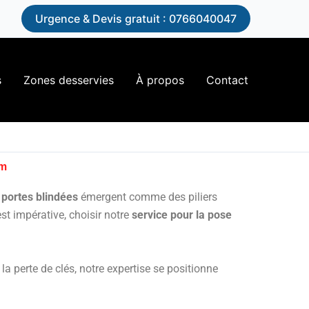
n
Urgence & Devis gratuit : 0766040047
s
Zones desservies
À propos
Contact
im
 portes blindées
émergent comme des piliers
st impérative, choisir notre
service pour la pose
a perte de clés, notre expertise se positionne