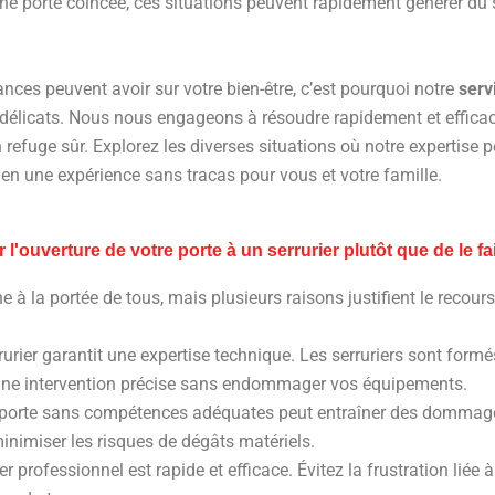
ne porte coincée, ces situations peuvent rapidement générer du st
ces peuvent avoir sur votre bien-être, c’est pourquoi notre
serv
élicats. Nous nous engageons à résoudre rapidement et efficace
 refuge sûr. Explorez les diverses situations où notre expertise p
n une expérience sans tracas pour vous et votre famille.
 l'ouverture de votre porte à un serrurier plutôt que de le 
e à la portée de tous, mais plusieurs raisons justifient le recour
rrurier garantit une expertise technique. Les serruriers sont f
i une intervention précise sans endommager vos équipements.
e porte sans compétences adéquates peut entraîner des dommages
minimiser les risques de dégâts matériels.
ier professionnel est rapide et efficace. Évitez la frustration lié