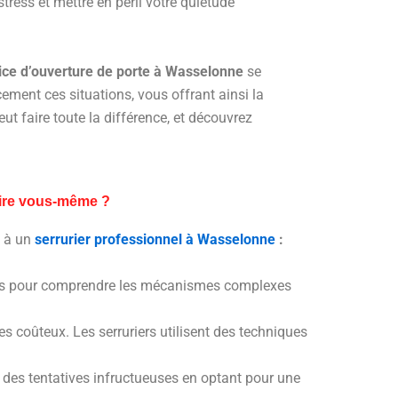
ress et mettre en péril votre quiétude
ice d’ouverture de porte à Wasselonne
se
ment ces situations, vous offrant ainsi la
eut faire toute la différence, et découvrez
faire vous-même ?
s à un
serrurier professionnel à Wasselonne
:
ormés pour comprendre les mécanismes complexes
 coûteux. Les serruriers utilisent des techniques
e à des tentatives infructueuses en optant pour une