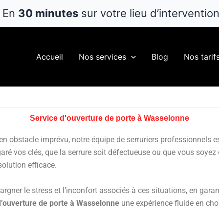
En
30 minutes
sur votre lieu d’interventio
Accueil
Nos services
Blog
Nos tarif
Service d'ouverture de porte à Wasselonne
en obstacle imprévu, notre équipe de serruriers professionnels e
ré vos clés, que la serrure soit défectueuse ou que vous soyez co
solution efficace.
ner le stress et l’inconfort associés à ces situations, en garant
d’ouverture de porte à Wasselonne
une expérience fluide en choi