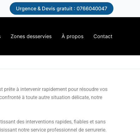
n
Urgence & Devis gratuit : 0766040047
s
Zones desservies
À propos
Contact
st prête à intervenir rapidement pour résoudre vos
nfronté à toute autre situation délicate, notre
issant des interventions rapides, fiables et sans
sissant notre service professionnel de serrurerie.