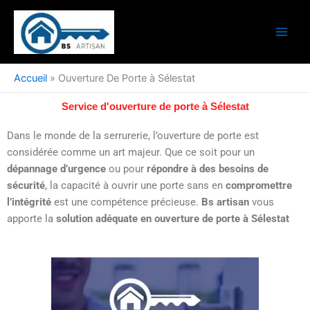
Aller
au
contenu
Accueil
»
Ouverture De Porte à Sélestat
Service d'ouverture de porte à Sélestat
Dans le monde de la serrurerie, l’ouverture de porte est
considérée comme un art majeur. Que ce soit pour un
dépannage d’urgence
ou pour
répondre à des besoins de
sécurité
, la capacité à ouvrir une porte sans en
compromettre
l’intégrité
est une compétence précieuse.
Bs artisan
vous
apporte la
solution adéquate en ouverture de porte à Sélestat