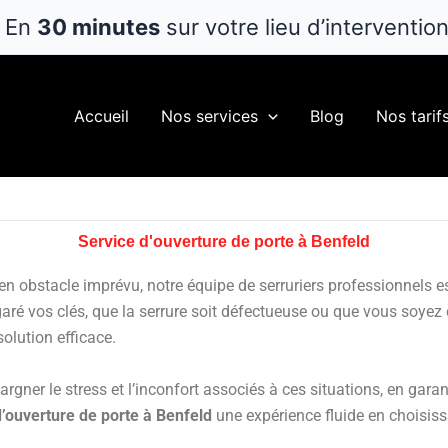
En
30 minutes
sur votre lieu d’interventio
Accueil
Nos services
Blog
Nos tarif
Service d'ouverture de porte à Benfeld
en obstacle imprévu, notre équipe de serruriers professionnels e
ré vos clés, que la serrure soit défectueuse ou que vous soyez co
solution efficace.
ner le stress et l’inconfort associés à ces situations, en garant
d’ouverture de porte à Benfeld
une expérience fluide en choisissa