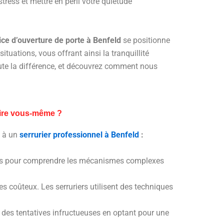
ress et mettre en péril votre quiétude
ice d’ouverture de porte à Benfeld
se positionne
ations, vous offrant ainsi la tranquillité
toute la différence, et découvrez comment nous
faire vous-même ?
s à un
serrurier professionnel à Benfeld
:
ormés pour comprendre les mécanismes complexes
 coûteux. Les serruriers utilisent des techniques
e à des tentatives infructueuses en optant pour une