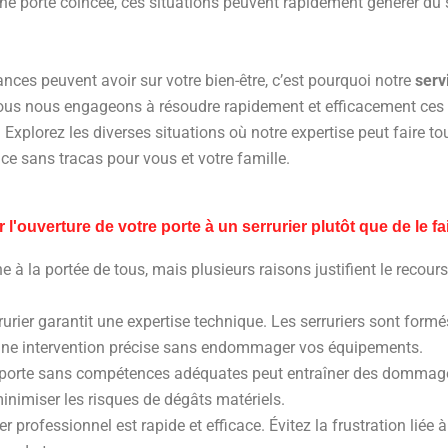
ne porte coincée, ces situations peuvent rapidement générer du st
ces peuvent avoir sur votre bien-être, c’est pourquoi notre
serv
s nous engageons à résoudre rapidement et efficacement ces situ
. Explorez les diverses situations où notre expertise peut faire 
ce sans tracas pour vous et votre famille.
 l'ouverture de votre porte à un serrurier plutôt que de le 
e à la portée de tous, mais plusieurs raisons justifient le recour
rrurier garantit une expertise technique. Les serruriers sont f
i une intervention précise sans endommager vos équipements.
e porte sans compétences adéquates peut entraîner des dommages
minimiser les risques de dégâts matériels.
ier professionnel est rapide et efficace. Évitez la frustration lié