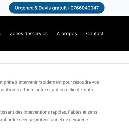
n
Urgence & Devis gratuit : 0766040047
s
Zones desservies
À propos
Contact
st prête à intervenir rapidement pour résoudre vos
nfronté à toute autre situation délicate, notre
issant des interventions rapides, fiables et sans
nt notre service professionnel de serrurerie.