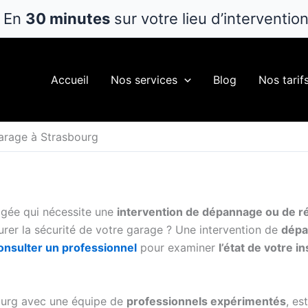
En
30 minutes
sur votre lieu d’interventio
Accueil
Nos services
Blog
Nos tarif
arage à Strasbourg
ée qui nécessite une
intervention de dépannage ou de r
rer la sécurité de votre garage ? Une intervention de
dépa
onsulter un professionnel
pour examiner
l’état de votre in
urg avec une équipe de
professionnels expérimentés
, es