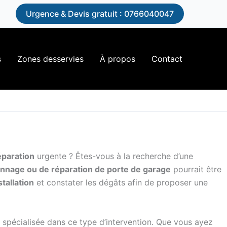
n
Urgence & Devis gratuit : 0766040047
s
Zones desservies
À propos
Contact
éparation
urgente ? Êtes-vous à la recherche d’une
nnage ou de réparation de porte de garage
pourrait être
stallation
et constater les dégâts afin de proposer une
t spécialisée dans ce type d’intervention. Que vous ayez