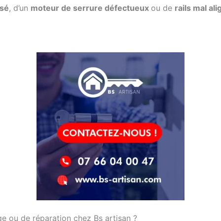
ssé
, d’un
moteur de serrure défectueux
ou de
rails mal al
e ou de réparation chez Bs artisan ?